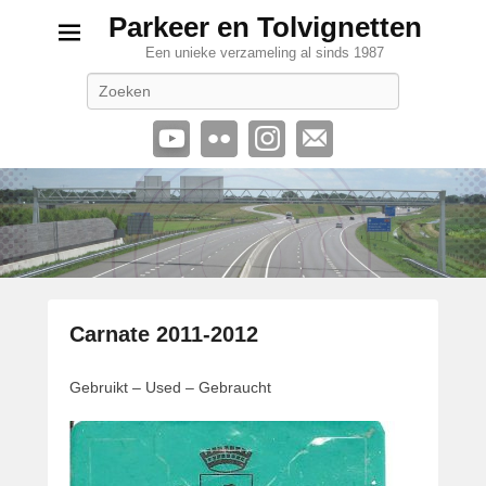
Parkeer en Tolvignetten
Een unieke verzameling al sinds 1987
Zoeken
Carnate 2011-2012
G
Gebruikt – Used – Gebraucht
e
p
l
a
a