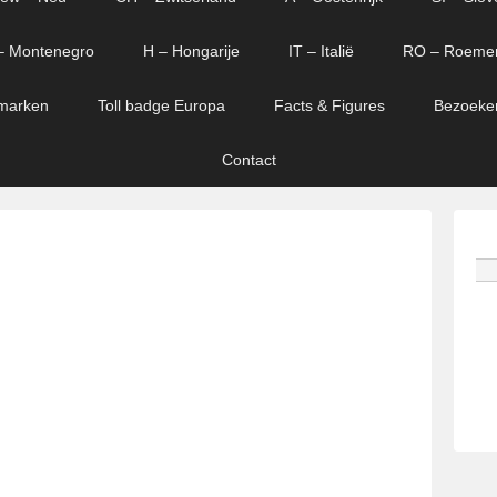
– Montenegro
H – Hongarije
IT – Italië
RO – Roeme
marken
Toll badge Europa
Facts & Figures
Bezoeke
Contact