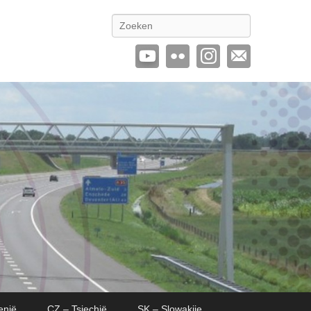
Zoeken
enië
CZ – Tsjechië
SK – Slowakije