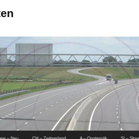
ten
New – Neu
CH – Zwitserland
A – Oostenrijk
SI – Slov