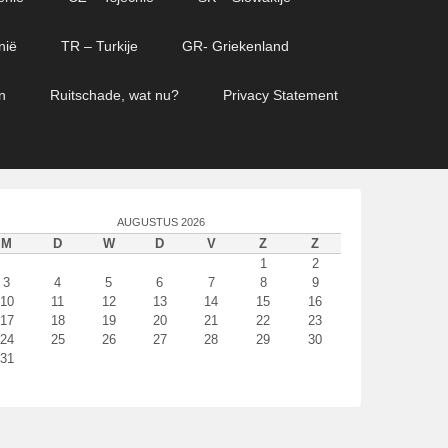
nië
TR – Turkije
GR- Griekenland
n
Ruitschade, wat nu?
Privacy Statement
AUGUSTUS 2026
M
D
W
D
V
Z
Z
1
2
3
4
5
6
7
8
9
10
11
12
13
14
15
16
17
18
19
20
21
22
23
24
25
26
27
28
29
30
31