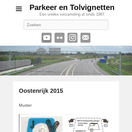
Parkeer en Tolvignetten
Een unieke verzameling al sinds 1987
Zoeken
Oostenrijk 2015
G
Muster
e
p
l
a
a