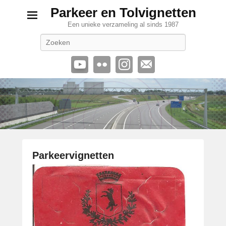
Parkeer en Tolvignetten
Een unieke verzameling al sinds 1987
Zoeken
Parkeervignetten
G
e
p
l
a
a