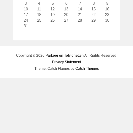
3
4
5
6
7
8
9
t
10
11
12
13
14
15
16
s
17
18
19
20
21
22
23
t
24
25
26
27
28
29
30
o
31
p
2
1
f
Copyright © 2026
Parkeer en Tolvignetten
All Rights Reserved.
e
Privacy Statement
b
Theme: Catch Flames by
Catch Themes
r
u
a
r
i
2
0
1
5
d