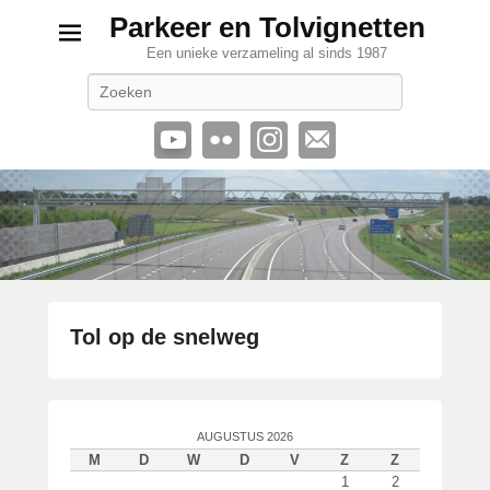
Parkeer en Tolvignetten
Een unieke verzameling al sinds 1987
Zoeken
Tol op de snelweg
G
e
p
AUGUSTUS 2026
l
M
D
W
D
V
Z
Z
a
1
2
a