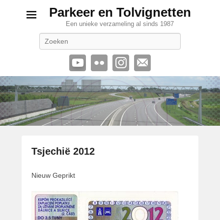
Parkeer en Tolvignetten
Een unieke verzameling al sinds 1987
Zoeken
Tsjechië 2012
G
Nieuw Geprikt
e
p
l
a
a