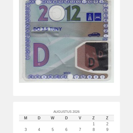
AUGUSTUS 2026
M
D
W
D
V
Z
Z
1
2
3
4
5
6
7
8
9