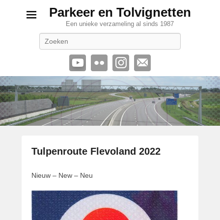
Parkeer en Tolvignetten
Een unieke verzameling al sinds 1987
Zoeken
Tulpenroute Flevoland 2022
G
Nieuw – New – Neu
e
p
l
a
a