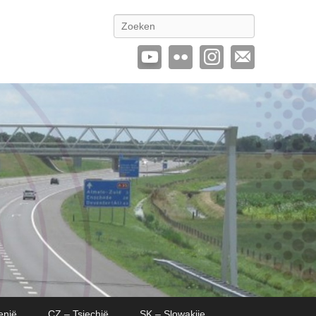
Zoeken
enië
CZ – Tsjechië
SK – Slowakije