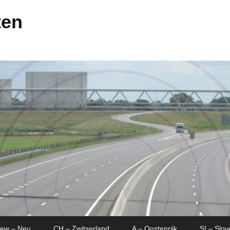
ten
New – Neu
CH – Zwitserland
A – Oostenrijk
SI – Slov