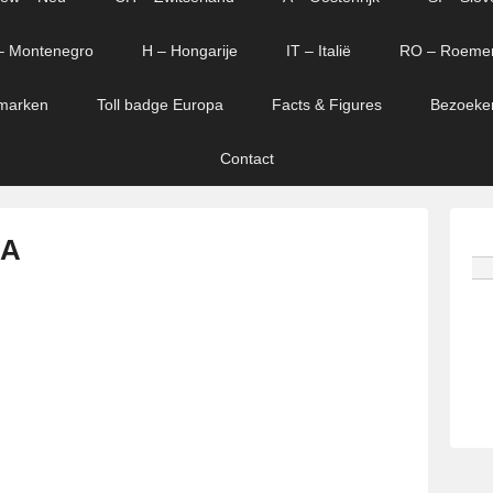
– Montenegro
H – Hongarije
IT – Italië
RO – Roeme
marken
Toll badge Europa
Facts & Figures
Bezoeke
Contact
 A