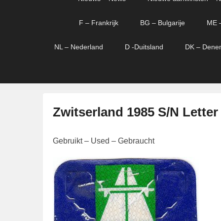
menu
verder
verder
naar
naar
F – Frankrijk
BG – Bulgarije
ME 
primaire
secundaire
content
content
NL – Nederland
D -Duitsland
DK – Dene
Zwitserland 1985 S/N Letter
G
Gebruikt – Used – Gebraucht
e
p
l
a
a
t
s