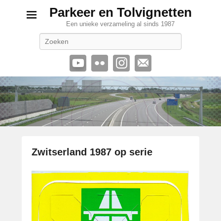
Parkeer en Tolvignetten
Een unieke verzameling al sinds 1987
Zoeken
Zwitserland 1987 op serie
G
e
p
l
a
a