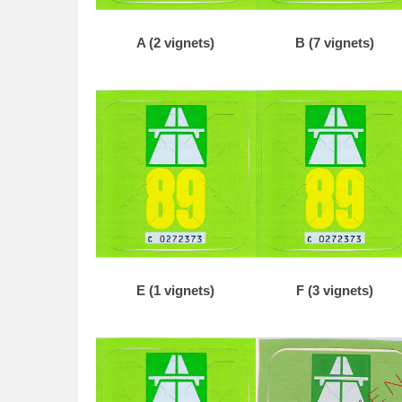
t
o
A (2 vignets)
B (7 vignets)
p
2
1
a
u
g
u
s
t
u
s
E (1 vignets)
F (3 vignets)
2
0
1
8
d