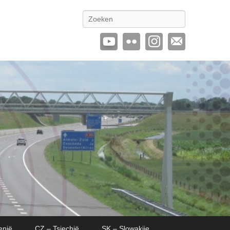
Zoeken
enië
CZ – Tsjechië
SK – Slowakije