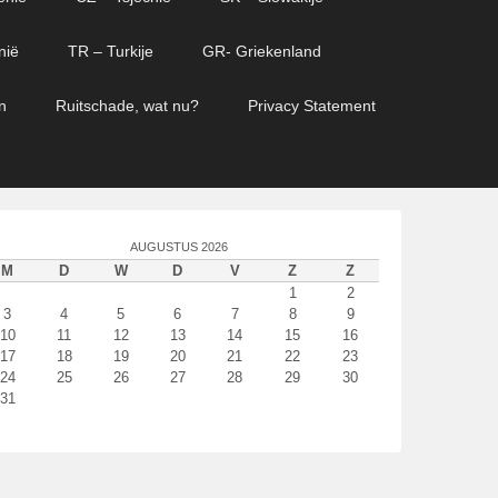
nië
TR – Turkije
GR- Griekenland
n
Ruitschade, wat nu?
Privacy Statement
AUGUSTUS 2026
M
D
W
D
V
Z
Z
1
2
3
4
5
6
7
8
9
10
11
12
13
14
15
16
17
18
19
20
21
22
23
24
25
26
27
28
29
30
31