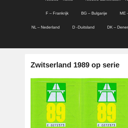
menu
verder
verder
naar
naar
F – Frankrijk
BG – Bulgarije
ME 
primaire
secundaire
content
content
NL – Nederland
D -Duitsland
DK – Dene
Zwitserland 1989 op serie
G
e
p
l
a
a
t
s