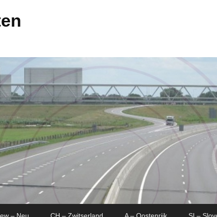
ten
New – Neu
CH – Zwitserland
A – Oostenrijk
SI – Slov