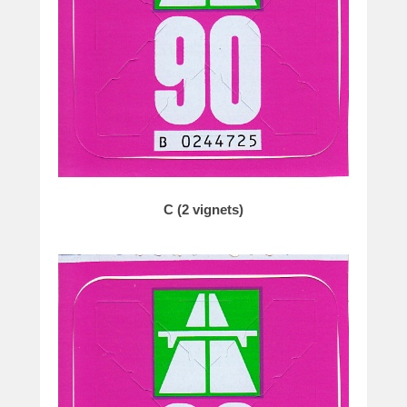
e
C (2 vignets)