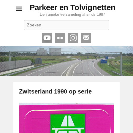
Parkeer en Tolvignetten
Een unieke verzameling al sinds 1987
Zoeken
Zwitserland 1990 op serie
G
e
p
l
a
a