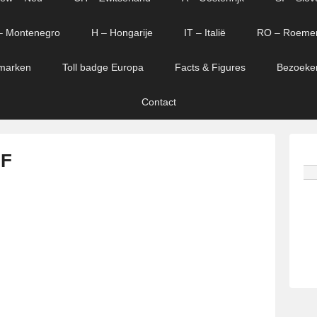
– Montenegro
H – Hongarije
IT – Italië
RO – Roeme
marken
Toll badge Europa
Facts & Figures
Bezoeke
Contact
 F