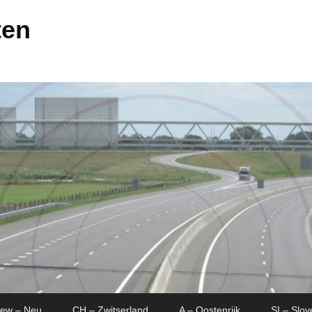
ten
New – Neu
CH – Zwitserland
A – Oostenrijk
SI – Slov