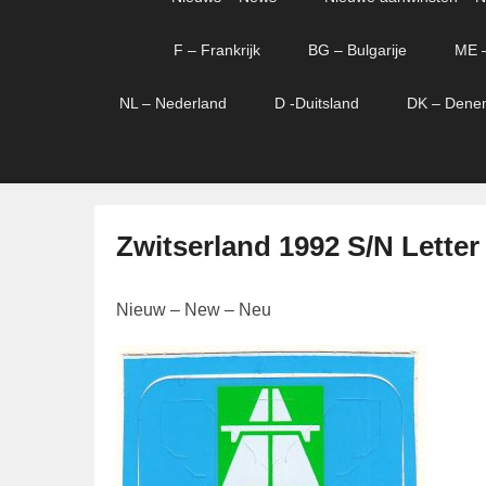
menu
verder
verder
naar
naar
F – Frankrijk
BG – Bulgarije
ME 
primaire
secundaire
content
content
NL – Nederland
D -Duitsland
DK – Dene
Zwitserland 1992 S/N Letter
G
Nieuw – New – Neu
e
p
l
a
a
t
s