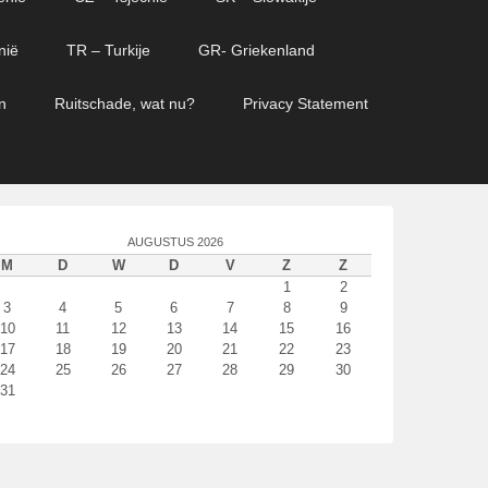
nië
TR – Turkije
GR- Griekenland
n
Ruitschade, wat nu?
Privacy Statement
AUGUSTUS 2026
M
D
W
D
V
Z
Z
1
2
3
4
5
6
7
8
9
10
11
12
13
14
15
16
17
18
19
20
21
22
23
24
25
26
27
28
29
30
31