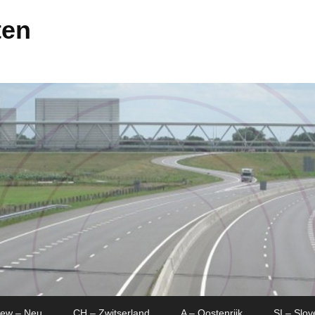
ten
New – Neu
CH – Zwitserland
A – Oostenrijk
SI – Slov