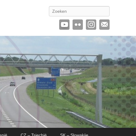
Zoeken
enië
CZ – Tsjechië
SK – Slowakije