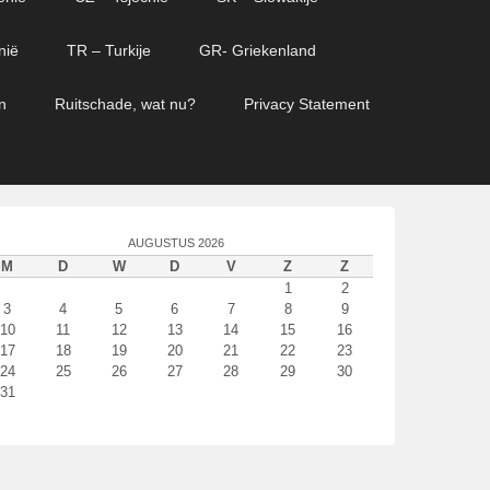
nië
TR – Turkije
GR- Griekenland
n
Ruitschade, wat nu?
Privacy Statement
AUGUSTUS 2026
M
D
W
D
V
Z
Z
1
2
3
4
5
6
7
8
9
10
11
12
13
14
15
16
17
18
19
20
21
22
23
24
25
26
27
28
29
30
31