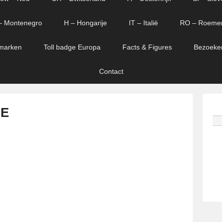
– Montenegro
H – Hongarije
IT – Italië
RO – Roeme
marken
Toll badge Europa
Facts & Figures
Bezoeke
Contact
 E