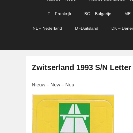
menu
verder
verder
naar
naar
F – Frankrijk
BG – Bulgarije
ME 
primaire
secundaire
content
content
NL – Nederland
D -Duitsland
DK – Dene
Zwitserland 1993 S/N Letter
G
Nieuw – New – Neu
e
p
l
a
a
t
s