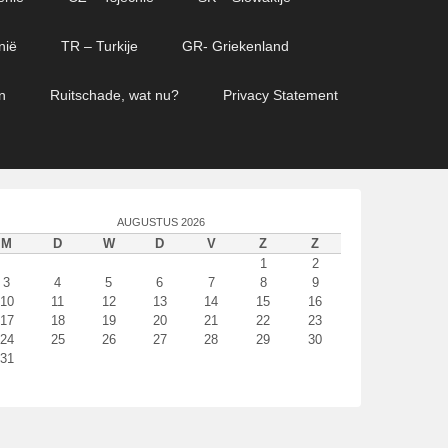
nië
TR – Turkije
GR- Griekenland
n
Ruitschade, wat nu?
Privacy Statement
AUGUSTUS 2026
M
D
W
D
V
Z
Z
1
2
3
4
5
6
7
8
9
10
11
12
13
14
15
16
17
18
19
20
21
22
23
24
25
26
27
28
29
30
31