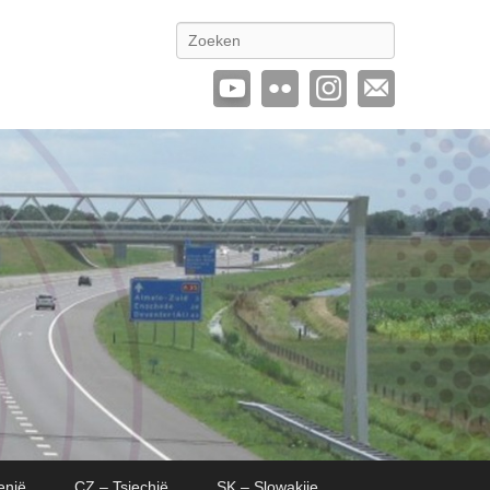
Zoeken
enië
CZ – Tsjechië
SK – Slowakije