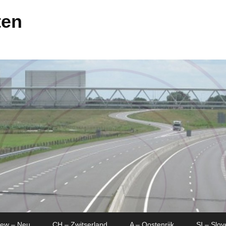
ten
New – Neu
CH – Zwitserland
A – Oostenrijk
SI – Slov