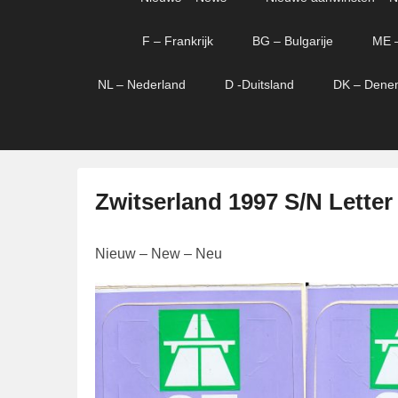
menu
verder
verder
naar
naar
F – Frankrijk
BG – Bulgarije
ME 
primaire
secundaire
content
content
NL – Nederland
D -Duitsland
DK – Dene
Zwitserland 1997 S/N Letter
G
Nieuw – New – Neu
e
p
l
a
a
t
s