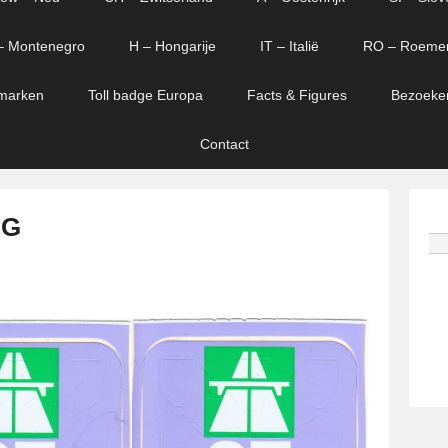
– Montenegro
H – Hongarije
IT – Italië
RO – Roeme
marken
Toll badge Europa
Facts & Figures
Bezoeke
Contact
 G