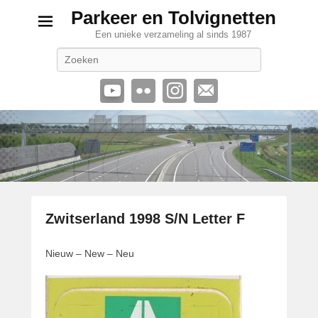
Parkeer en Tolvignetten
Een unieke verzameling al sinds 1987
Zoeken
Zwitserland 1998 S/N Letter F
G
Nieuw – New – Neu
e
p
l
a
a