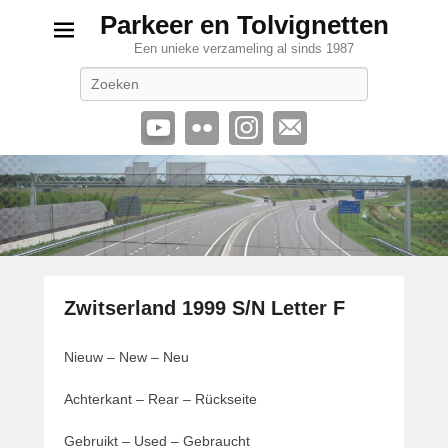
Parkeer en Tolvignetten
Een unieke verzameling al sinds 1987
Zoeken
Zwitserland 1999 S/N Letter F
G
Nieuw – New – Neu
e
p
Achterkant – Rear – Rückseite
l
a
Gebruikt – Used – Gebraucht
a