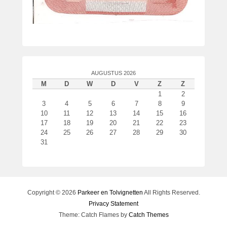
o
r
P
a
t
r
i
AUGUSTUS 2026
M
D
W
D
V
Z
Z
c
1
2
k
3
4
5
6
7
8
9
v
10
11
12
13
14
15
16
a
17
18
19
20
21
22
23
n
24
25
26
27
28
29
30
d
31
e
r
W
o
Copyright © 2026
Parkeer en Tolvignetten
All Rights Reserved.
u
Privacy Statement
d
Theme: Catch Flames by
Catch Themes
e