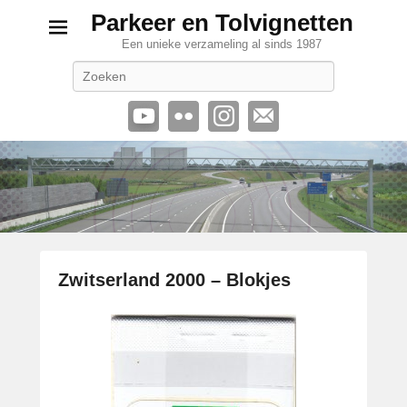
Parkeer en Tolvignetten
Een unieke verzameling al sinds 1987
Zoeken
Zwitserland 2000 – Blokjes
G
e
p
l
a
a