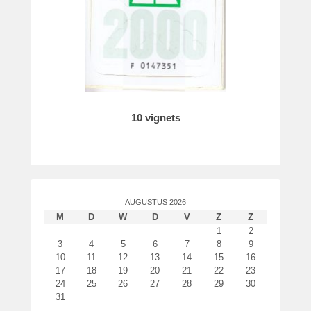
o
r
P
a
t
r
i
c
10 vignets
k
v
a
n
d
AUGUSTUS 2026
e
M
D
W
D
V
Z
Z
r
1
2
W
3
4
5
6
7
8
9
o
10
11
12
13
14
15
16
u
17
18
19
20
21
22
23
d
24
25
26
27
28
29
30
31
e