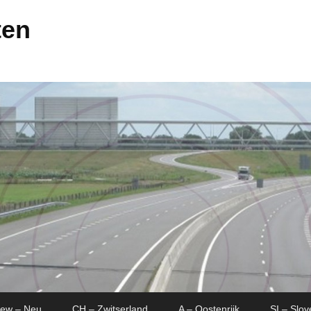
ten
New – Neu
CH – Zwitserland
A – Oostenrijk
SI – Slov