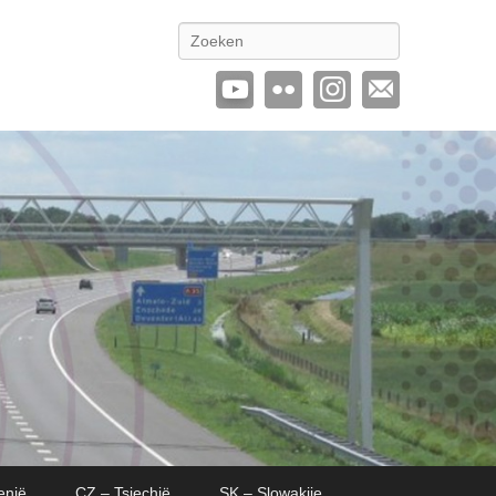
Zoeken
enië
CZ – Tsjechië
SK – Slowakije