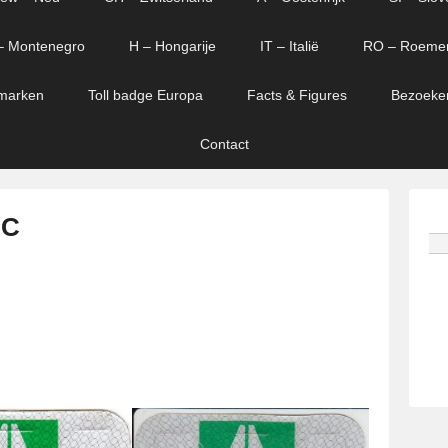
– Montenegro
H – Hongarije
IT – Italië
RO – Roeme
marken
Toll badge Europa
Facts & Figures
Bezoeke
Contact
 C