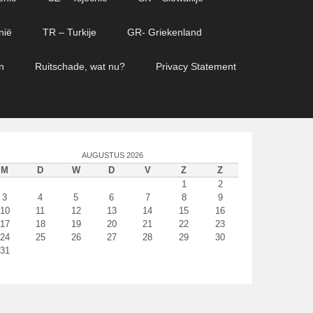
nië
TR – Turkije
GR- Griekenland
n
Ruitschade, wat nu?
Privacy Statement
AUGUSTUS 2026
M
D
W
D
V
Z
Z
1
2
3
4
5
6
7
8
9
10
11
12
13
14
15
16
17
18
19
20
21
22
23
24
25
26
27
28
29
30
31