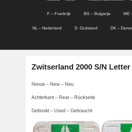
menu
verder
verder
naar
naar
F – Frankrijk
BG – Bulgarije
ME 
primaire
secundaire
content
content
NL – Nederland
D -Duitsland
DK – Dene
Zwitserland 2000 S/N Letter
G
Nieuw – New – Neu
e
p
Achterkant – Rear – Rückseite
l
a
Gebruikt – Used – Gebraucht
a
t
s