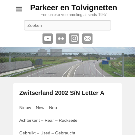
Parkeer en Tolvignetten
Een unieke verzameling al sinds 1987
Zoeken
Zwitserland 2002 S/N Letter A
G
Nieuw – New – Neu
e
p
Achterkant – Rear – Rückseite
l
a
Gebruikt – Used – Gebraucht
a