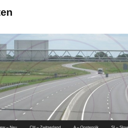
ten
New – Neu
CH – Zwitserland
A – Oostenrijk
SI – Slov