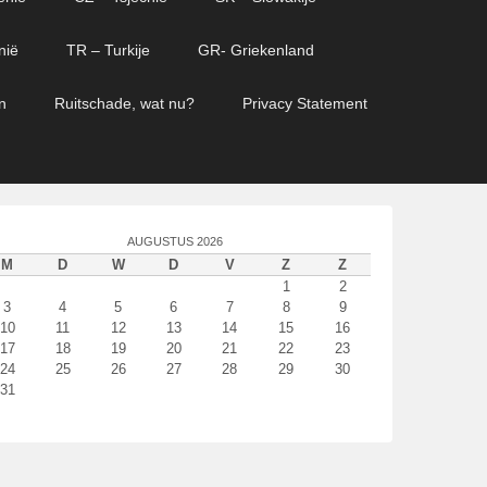
nië
TR – Turkije
GR- Griekenland
n
Ruitschade, wat nu?
Privacy Statement
AUGUSTUS 2026
M
D
W
D
V
Z
Z
1
2
3
4
5
6
7
8
9
10
11
12
13
14
15
16
17
18
19
20
21
22
23
24
25
26
27
28
29
30
31