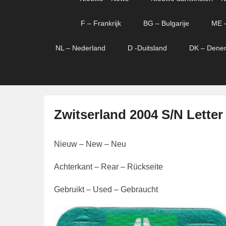
menu
verder
verder
naar
naar
F – Frankrijk
BG – Bulgarije
ME 
primaire
secundaire
content
content
NL – Nederland
D -Duitsland
DK – Dene
Zwitserland 2004 S/N Letter
G
Nieuw – New – Neu
e
p
Achterkant – Rear – Rückseite
l
a
Gebruikt – Used – Gebraucht
a
t
s