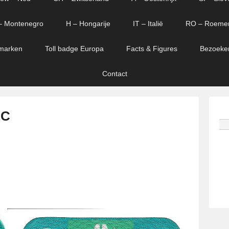
– Montenegro
H – Hongarije
IT – Italië
RO – Roeme
marken
Toll badge Europa
Facts & Figures
Bezoeke
Contact
 C