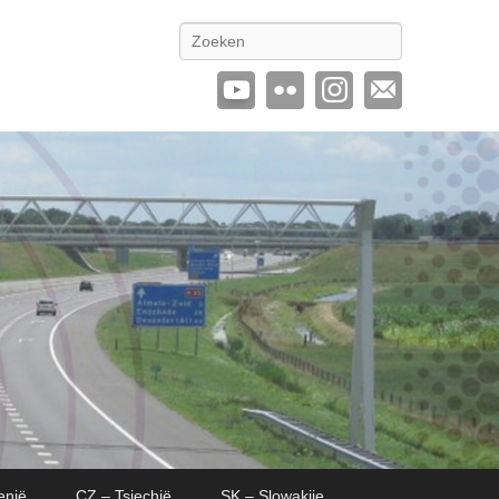
Zoeken
enië
CZ – Tsjechië
SK – Slowakije