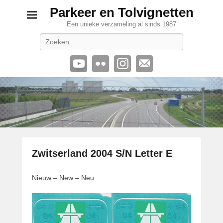
Parkeer en Tolvignetten
Een unieke verzameling al sinds 1987
Zoeken
Zwitserland 2004 S/N Letter E
G
Nieuw – New – Neu
e
p
l
a
a