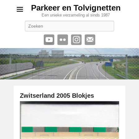
Parkeer en Tolvignetten
Een unieke verzameling al sinds 1987
Zoeken
Zwitserland 2005 Blokjes
G
e
p
l
a
a