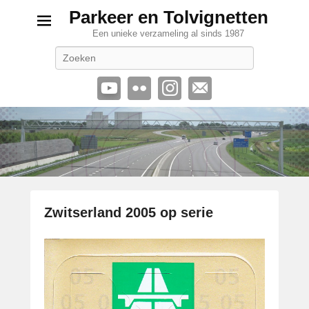
Parkeer en Tolvignetten
Een unieke verzameling al sinds 1987
Zoeken
Zwitserland 2005 op serie
G
e
p
l
a
a