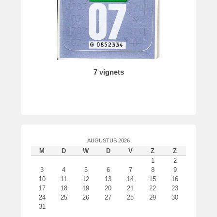
o
o
r
P
a
t
r
7 vignets
i
c
k
v
a
n
AUGUSTUS 2026
d
M
D
W
D
V
Z
Z
e
1
2
r
3
4
5
6
7
8
9
W
10
11
12
13
14
15
16
o
17
18
19
20
21
22
23
24
25
26
27
28
29
30
u
31
d