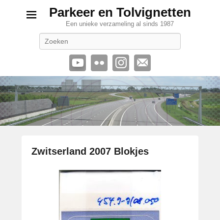
Parkeer en Tolvignetten
Een unieke verzameling al sinds 1987
Zoeken
Zwitserland 2007 Blokjes
G
e
p
l
a
a