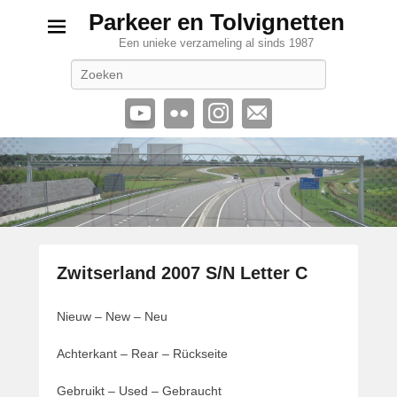
Parkeer en Tolvignetten
Een unieke verzameling al sinds 1987
Zoeken
Zwitserland 2007 S/N Letter C
G
Nieuw – New – Neu
e
p
Achterkant – Rear – Rückseite
l
a
Gebruikt – Used – Gebraucht
a