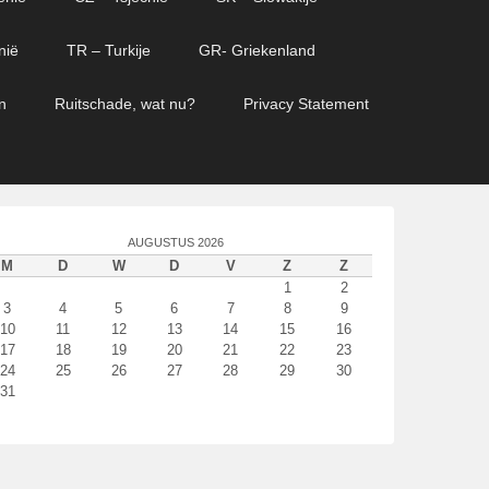
nië
TR – Turkije
GR- Griekenland
n
Ruitschade, wat nu?
Privacy Statement
AUGUSTUS 2026
M
D
W
D
V
Z
Z
1
2
3
4
5
6
7
8
9
10
11
12
13
14
15
16
17
18
19
20
21
22
23
24
25
26
27
28
29
30
31