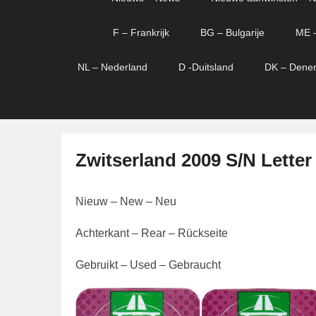
menu
verder
verder
naar
naar
F – Frankrijk
BG – Bulgarije
ME 
primaire
secundaire
content
content
NL – Nederland
D -Duitsland
DK – Dene
Zwitserland 2009 S/N Letter
G
Nieuw – New – Neu
e
p
Achterkant – Rear – Rückseite
l
a
Gebruikt – Used – Gebraucht
a
t
s