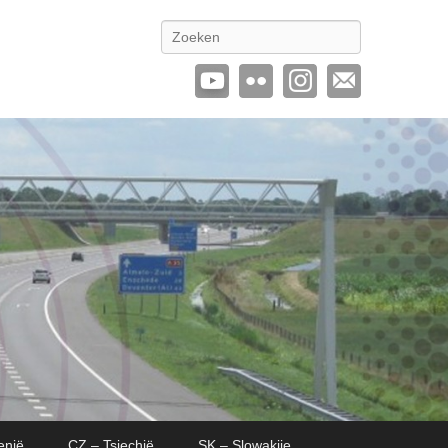
Zoeken
enië
CZ – Tsjechië
SK – Slowakije