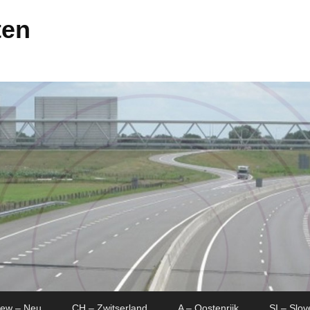
ten
New – Neu
CH – Zwitserland
A – Oostenrijk
SI – Slov