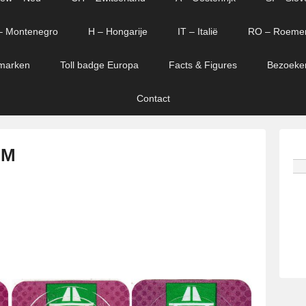
– Montenegro
H – Hongarije
IT – Italië
RO – Roeme
marken
Toll badge Europa
Facts & Figures
Bezoeke
Contact
 M