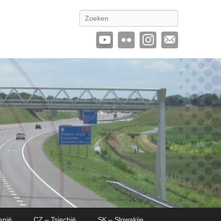
Zoeken
enië
CZ – Tsjechië
SK – Slowakije