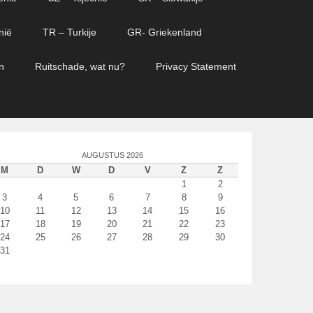
nië
TR – Turkije
GR- Griekenland
n
Ruitschade, wat nu?
Privacy Statement
AUGUSTUS 2026
M
D
W
D
V
Z
Z
1
2
3
4
5
6
7
8
9
10
11
12
13
14
15
16
17
18
19
20
21
22
23
24
25
26
27
28
29
30
31