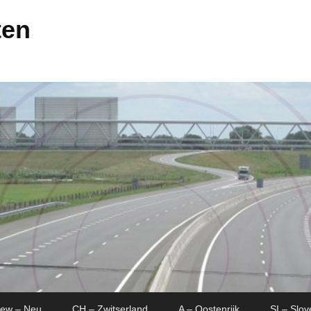
ten
New – Neu
CH – Zwitserland
A – Oostenrijk
SI – Slov