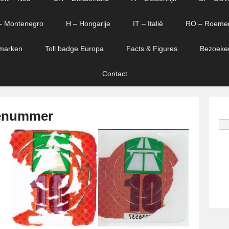
– Montenegro
H – Hongarije
IT – Italië
RO – Roeme
marken
Toll badge Europa
Facts & Figures
Bezoeke
Contact
ienummer