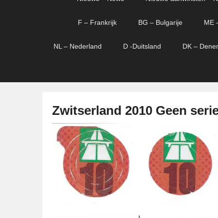
menu
verder
verder
naar
naar
F – Frankrijk
BG – Bulgarije
ME 
primaire
secundaire
content
content
NL – Nederland
D -Duitsland
DK – Dene
Zwitserland 2010 Geen ser
G
e
p
l
a
a
t
s