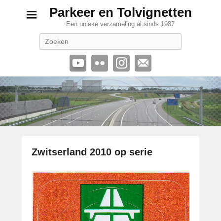
Parkeer en Tolvignetten
Een unieke verzameling al sinds 1987
Zoeken
Zwitserland 2010 op serie
G
e
p
l
a
a