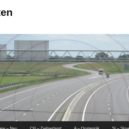
ten
New – Neu
CH – Zwitserland
A – Oostenrijk
SI – Slov