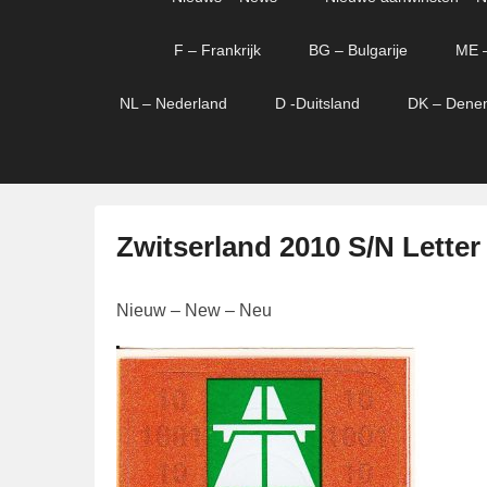
menu
verder
verder
naar
naar
F – Frankrijk
BG – Bulgarije
ME 
primaire
secundaire
content
content
NL – Nederland
D -Duitsland
DK – Dene
Zwitserland 2010 S/N Letter
G
Nieuw – New – Neu
e
p
l
a
a
t
s