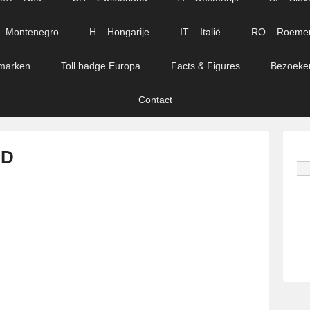
– Montenegro
H – Hongarije
IT – Italië
RO – Roeme
marken
Toll badge Europa
Facts & Figures
Bezoeke
Contact
 D