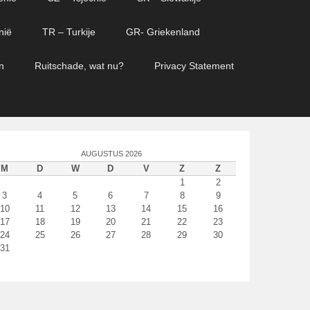
nië
TR – Turkije
GR- Griekenland
n
Ruitschade, wat nu?
Privacy Statement
AUGUSTUS 2026
M
D
W
D
V
Z
Z
1
2
3
4
5
6
7
8
9
10
11
12
13
14
15
16
17
18
19
20
21
22
23
24
25
26
27
28
29
30
31