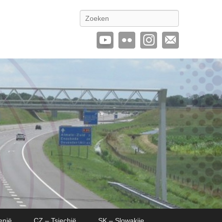
Zoeken
enië
CZ – Tsjechië
SK – Slowakije