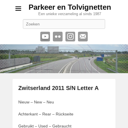
Parkeer en Tolvignetten
Een unieke verzameling al sinds 1987
Zoeken
Zwitserland 2011 S/N Letter A
G
Nieuw – New – Neu
e
p
Achterkant – Rear – Rückseite
l
a
Gebruikt – Used – Gebraucht
a