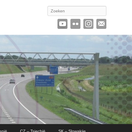
Zoeken
enië
CZ – Tsjechië
SK – Slowakije