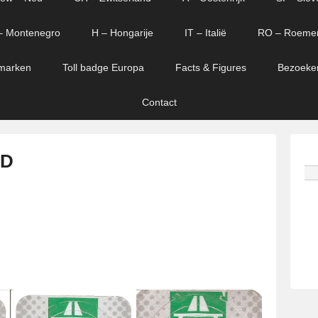
– Montenegro
H – Hongarije
IT – Italië
RO – Roeme
marken
Toll badge Europa
Facts & Figures
Bezoeke
Contact
 D