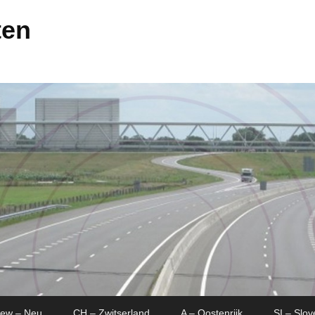
ten
New – Neu
CH – Zwitserland
A – Oostenrijk
SI – Slov