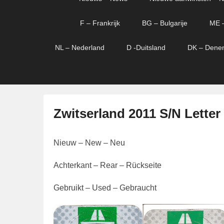
menu
verder
verder
naar
naar
F – Frankrijk
BG – Bulgarije
ME 
primaire
secundaire
content
content
NL – Nederland
D -Duitsland
DK – Dene
Zwitserland 2011 S/N Letter
G
Nieuw – New – Neu
e
p
Achterkant – Rear – Rückseite
l
a
Gebruikt – Used – Gebraucht
a
t
s