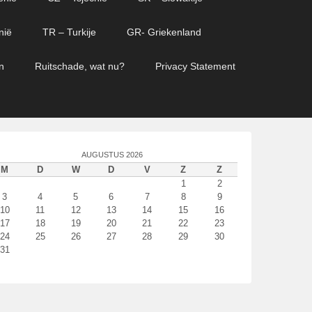
nië
TR – Turkije
GR- Griekenland
n
Ruitschade, wat nu?
Privacy Statement
AUGUSTUS 2026
M
D
W
D
V
Z
Z
1
2
3
4
5
6
7
8
9
10
11
12
13
14
15
16
17
18
19
20
21
22
23
24
25
26
27
28
29
30
31