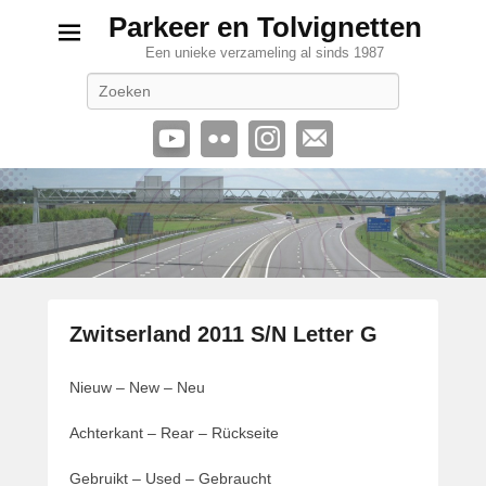
Parkeer en Tolvignetten
Een unieke verzameling al sinds 1987
Zoeken
Zwitserland 2011 S/N Letter G
G
Nieuw – New – Neu
e
p
Achterkant – Rear – Rückseite
l
a
Gebruikt – Used – Gebraucht
a