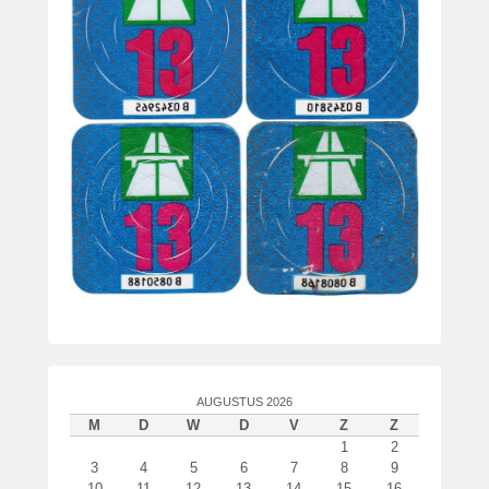
AUGUSTUS 2026
M
D
W
D
V
Z
Z
1
2
3
4
5
6
7
8
9
10
11
12
13
14
15
16