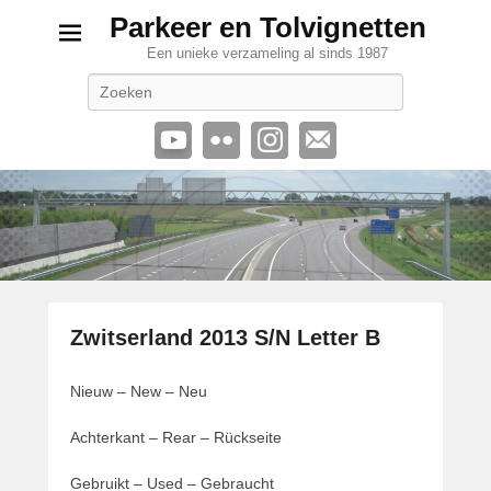
Parkeer en Tolvignetten
Een unieke verzameling al sinds 1987
Zoeken
Zwitserland 2013 S/N Letter B
G
Nieuw – New – Neu
e
p
Achterkant – Rear – Rückseite
l
a
Gebruikt – Used – Gebraucht
a