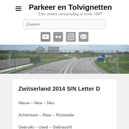
Parkeer en Tolvignetten
Een unieke verzameling al sinds 1987
Zoeken
Zwitserland 2014 S/N Letter D
G
Nieuw – New – Neu
e
p
Achterkant – Rear – Rückseite
l
a
Gebruikt – Used – Gebraucht
a