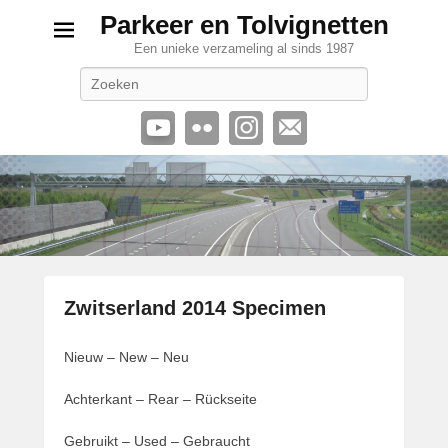
Parkeer en Tolvignetten
Een unieke verzameling al sinds 1987
Zoeken
Zwitserland 2014 Specimen
G
Nieuw – New – Neu
e
p
Achterkant – Rear – Rückseite
l
a
Gebruikt – Used – Gebraucht
a