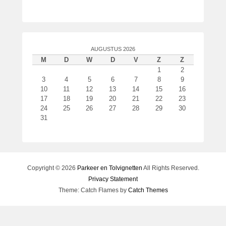
t
s
t
o
AUGUSTUS 2026
p
M
D
W
D
V
Z
Z
1
1
2
1
3
4
5
6
7
8
9
n
10
11
12
13
14
15
16
17
18
19
20
21
22
23
o
24
25
26
27
28
29
30
v
31
e
m
b
e
r
Copyright © 2026
Parkeer en Tolvignetten
All Rights Reserved.
2
Privacy Statement
0
Theme: Catch Flames by
Catch Themes
1
8
d