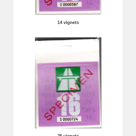
e
14 vignets
25 vignets