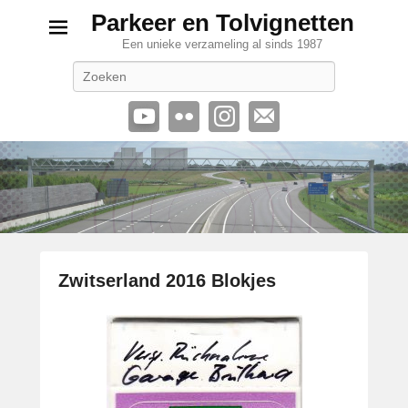
Parkeer en Tolvignetten
Een unieke verzameling al sinds 1987
Zoeken
Zwitserland 2016 Blokjes
G
e
p
l
a
a