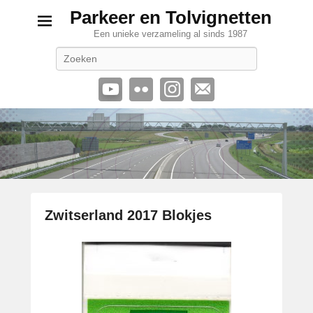
Parkeer en Tolvignetten
Een unieke verzameling al sinds 1987
Zoeken
Zwitserland 2017 Blokjes
G
e
p
l
a
a