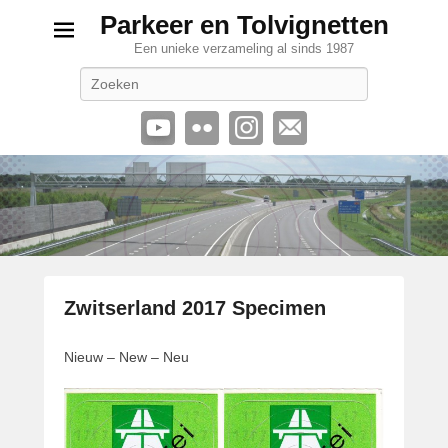
Parkeer en Tolvignetten
Een unieke verzameling al sinds 1987
Zoeken
Zwitserland 2017 Specimen
G
Nieuw – New – Neu
e
p
l
a
a