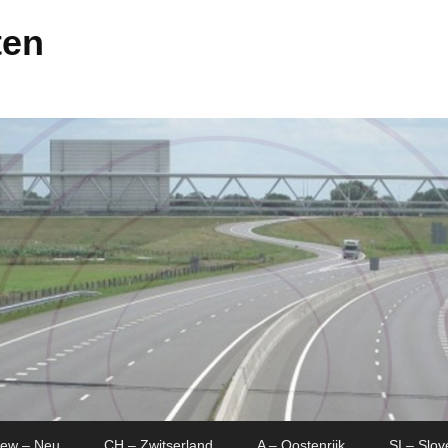
ten
New – Neu
CH – Zwitserland
A – Oostenrijk
SI – Slov