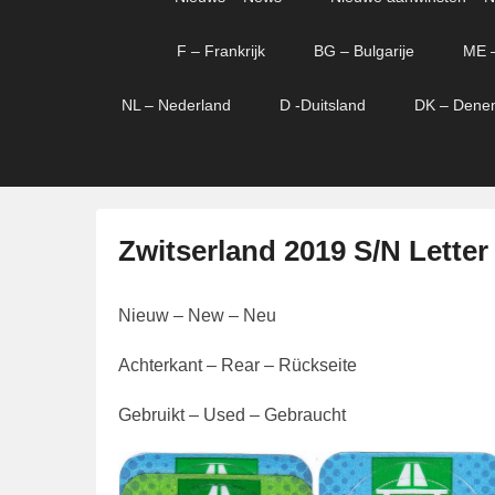
menu
verder
verder
naar
naar
F – Frankrijk
BG – Bulgarije
ME 
primaire
secundaire
content
content
NL – Nederland
D -Duitsland
DK – Dene
Zwitserland 2019 S/N Letter
G
Nieuw – New – Neu
e
p
Achterkant – Rear – Rückseite
l
a
Gebruikt – Used – Gebraucht
a
t
s