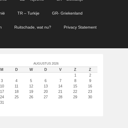
nië
TR – Turkije
GR- Griekenland
n
Ruitschade, wat nu?
Privacy Statement
AUGUSTUS 2026
M
D
W
D
V
Z
Z
1
2
3
4
5
6
7
8
9
10
11
12
13
14
15
16
17
18
19
20
21
22
23
24
25
26
27
28
29
30
31