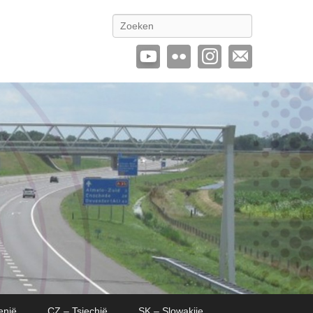
Zoeken
enië
CZ – Tsjechië
SK – Slowakije