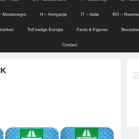
– Montenegro
H – Hongarije
IT – Italië
RO – Roeme
marken
Toll badge Europa
Facts & Figures
Bezoeke
Contact
 K