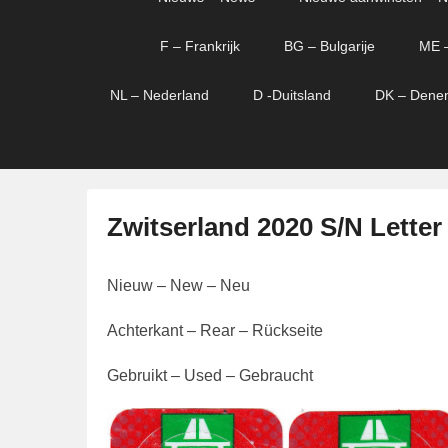
menu
verder
verder
naar
naar
F – Frankrijk
BG – Bulgarije
ME 
primaire
secundaire
content
content
NL – Nederland
D -Duitsland
DK – Dene
Zwitserland 2020 S/N Letter
G
Nieuw – New – Neu
e
p
Achterkant – Rear – Rückseite
l
a
Gebruikt – Used – Gebraucht
a
t
s