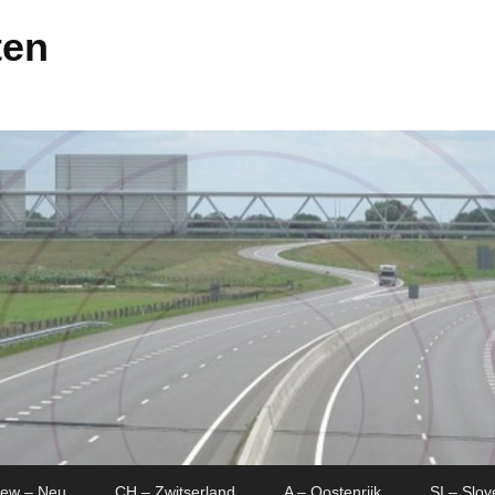
ten
New – Neu
CH – Zwitserland
A – Oostenrijk
SI – Slov