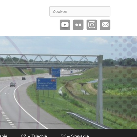
Zoeken
enië
CZ – Tsjechië
SK – Slowakije