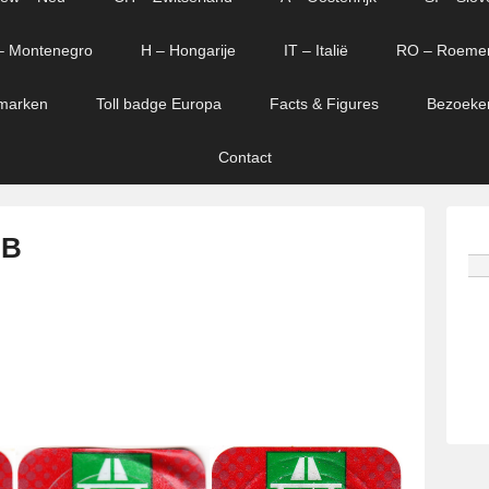
– Montenegro
H – Hongarije
IT – Italië
RO – Roeme
marken
Toll badge Europa
Facts & Figures
Bezoeke
Contact
 B