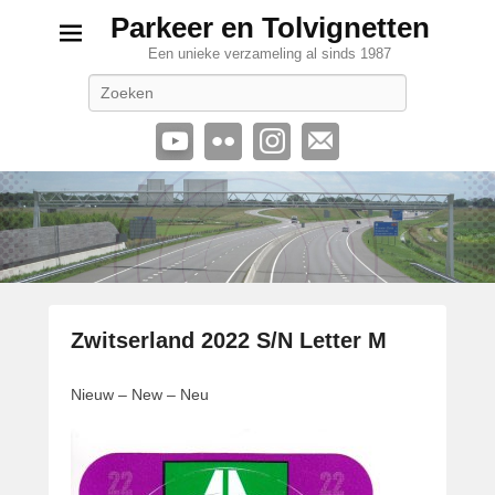
Parkeer en Tolvignetten
Een unieke verzameling al sinds 1987
Zoeken
Zwitserland 2022 S/N Letter M
G
Nieuw – New – Neu
e
p
l
a
a