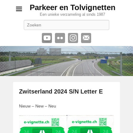
Parkeer en Tolvignetten
Een unieke verzameling al sinds 1987
Zoeken
Zwitserland 2024 S/N Letter E
G
Nieuw – New – Neu
e
p
l
a
a